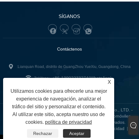
SÍGANOS
Contáctenos
:Lianquan Road, distrito de GuangZhou YueXiu, Guangdong, China
+86-13902233274(WhatsApp)
Teléfono:
X
tunofuzhilong@gdtuno.com
:
Utilizamos cookies para ofrecerle una mejor
experiencia de navegación, analizar el
tráfico del sitio y personalizar el contenido.
Copyright © 2023 Guangzhou Hengsheng Auto Parts Co., LTD. -
Al utilizar este sitio, acepta nuestro uso de
Sensores automotrices, soportes de motores para automóviles,
cookies.
política de privacidad
filtros para automóviles - Todos los derechos reservados.
Links
Sitemap
RSS
XML
política de privacidad
|
|
|
|
|
Rechazar
Aceptar