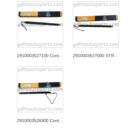
2910003527100 Continental Tailgate Strut para Jaguar XJ, Jaguar F-Pace Oe no. T4A49350
2910003527000 STRUT CONTERA CONTINENTAL PARA RANGE ROVER VELAR OE NO. LR178875
2910003526900 Continental Tailgate Strut para nuevo Range Rover Evoque Oe no. LR172984