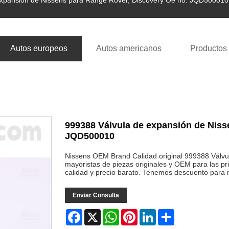
xpansión de Nissens para Range Rover, Discovery Oe no. JQD500010
Autos europeos
Autos americanos
Productos
999388 Válvula de expansión de Niss
JQD500010
Nissens OEM Brand Calidad original 999388 Válvu
mayoristas de piezas originales y OEM para las pr
calidad y precio barato. Tenemos descuento para 
Enviar Consulta
Facebook
X
WhatsApp
Pinterest
LinkedIn
Share