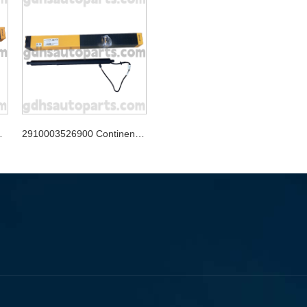
 VELAR OE NO. LR178875
2910003526900 Continental Tailgate Strut para nuevo Range Rover Evoque Oe no. LR172984