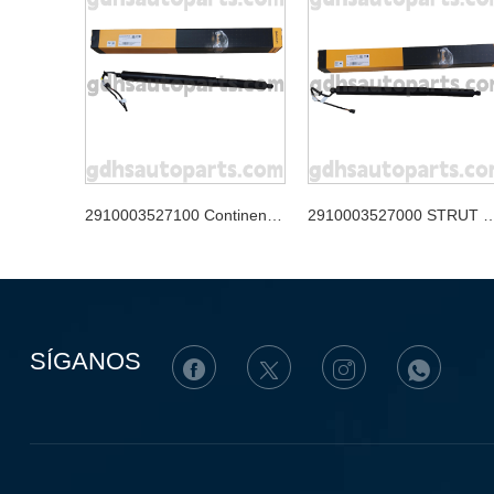
2910003527100 Continental Tailgate Strut para Jaguar XJ, Jaguar F-Pace Oe no. T4A49350
2910003527000 STRUT CONTERA CONTINENTAL PARA RANGE ROVER
SÍGANOS