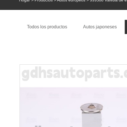
Hogar
>
Productos
>
Autos europeos
> 999388 Válvula de e
Todos los productos
Autos japoneses