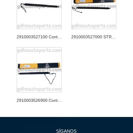
2910003527100 Continental Tailgate Strut para Jaguar XJ, Jaguar F-Pace Oe no. T4A49350
2910003527000 STRUT CONTERA CONTINENTAL PARA RANGE ROVER VELAR OE NO. LR178875
2910003526900 Continental Tailgate Strut para nuevo Range Rover Evoque Oe no. LR172984
SÍGANOS