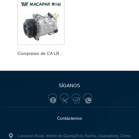
Compresor de CA LR112584
SÍGANOS
Contáctenos
:Lianquan Road, distrito de GuangZhou YueXiu, Guangdong, China